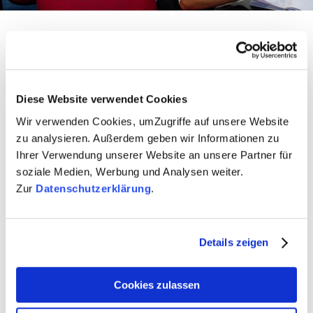
Der Kurs ist in mehrere Workshops gegliedert, die von
jungen Trainer*innen geleitet werden und darauf
abzielen, die Schüler in eine offene Diskussion über
aktuelle europäische Themen zu verwickeln und ein
Diese Website verwendet Cookies
grundlegendes Verständnis für die Europäische Union
Wir verwenden Cookies, umZugriffe auf unsere Website
zu vermitteln. Wir unterstützen die eigenständige Arbeit
zu analysieren. Außerdem geben wir Informationen zu
der jungen Teilnehmer in kleinen Gruppen, damit sie die
Ihrer Verwendung unserer Website an unsere Partner für
verschiedenen Bedürfnisse im Klassenzimmer
soziale Medien, Werbung und Analysen weiter.
bestmöglich angehen können. All dies geschieht durch
Zur
Datenschutzerklärung
.
einen interaktiven Methodenmix, sowohl mit analogen
als auch mit digitalen Materialien.
Alles in allem hilft Understanding Europe den
Details zeigen
Jugendlichen, ihre Kommunikationsfähigkeiten und ihre
Teamarbeit zu verbessern, indem es ihnen hilft, an ihren
Cookies zulassen
Führungsqualitäten zu arbeiten, die Initiative zu
ergreifen und die Zusammenarbeit zu fördern.