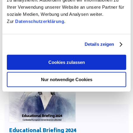
Krisen sein kann – mit konkreten Empfehlungen und
Ihrer Verwendung unserer Website an unsere Partner für
Erfahrungen aus Psychologie, Bildungs­wis­senschaft und
soziale Medien, Werbung und Analysen weiter.
aus dem Netzwerk.
Zur
Datenschutzerklärung
.
PDF — 31 MB
Details zeigen
Cookies zulassen
Nur notwendige Cookies
Educational Briefing 2024