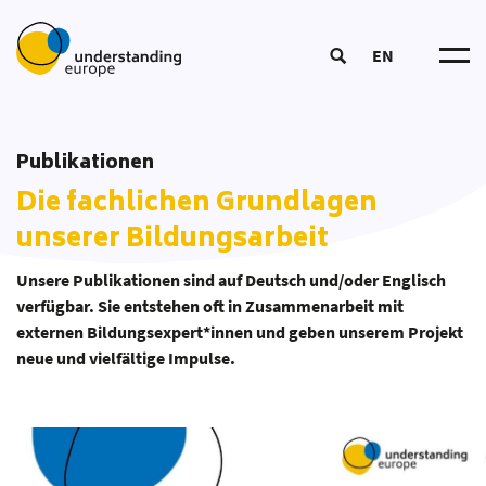
EN
Understanding Europ
Über un
Wirkungslogi
Publikationen
Trainer*in werde
Mitmache
DOOD-Prozes
Die fachlichen Grundlagen
European Summer Schoo
Netzwer
Kursangebo
Bildun
Coordinators‘ Meeting
unserer Bildungsarbeit
Tea
Bildungsmateria
Transnational Training
Partner*inne
Aktuelle
Bildungsansat
Unsere Publikationen sind auf Deutsch und/oder Englisch
Fellowship
Publikatione
verfügbar. Sie entstehen oft in Zusammenarbeit mit
externen Bildungsexpert*innen und geben unserem Projekt
Unsere Toolbo
neue und vielfältige Impulse.
Glossa