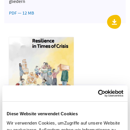
gliedern
PDF — 12 MB
Educational Briefing 2023
Diese Website verwendet Cookies
Diese Publikation beleuchtet, wie Resilienz besonders für
Wir verwenden Cookies, umZugriffe auf unsere Website
junge Menschen ein Mittel zur Bewältigung aktueller
zu analysieren. Außerdem geben wir Informationen zu