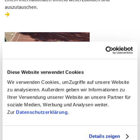
auszutauschen.
Diese Website verwendet Cookies
Wir verwenden Cookies, umZugriffe auf unsere Website
zu analysieren. Außerdem geben wir Informationen zu
Ihrer Verwendung unserer Website an unsere Partner für
3. FEBRUAR 2026
soziale Medien, Werbung und Analysen weiter.
Jetzt Bewerben: Fellowship 2026
Zur
Datenschutzerklärung
.
Wir suchen mutige Ideen, die die Probleme unserer Zeit
angehen. Wenn Du Vorschläge für Workshops und Lernräume
Details zeigen
vorstellen hast, in denen junge Menschen kritisch diskutieren,