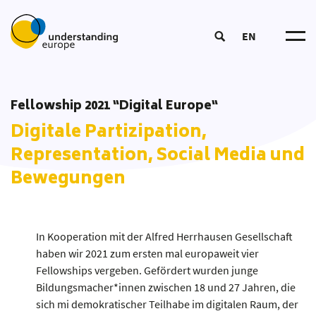
EN
Understanding Europ
Über un
Wirkungslogi
Fellowship 2021 “Digital Europe“
Trainer*in werde
Mitmache
DOOD-Prozes
Digitale Partizipation,
European Summer Schoo
Netzwer
Kursangebo
Bildun
Coordinators‘ Meeting
Representation, Social Media und
Tea
Bildungsmateria
Transnational Training
Bewegungen
Partner*inne
Aktuelle
Bildungsansat
Fellowship
Publikatione
Unsere Toolbo
Glossa
In Kooperation mit der Alfred Herrhausen Gesellschaft
haben wir 2021 zum ersten mal europaweit vier
Fellowships vergeben. Gefördert wurden junge
Bildungsmacher*innen zwischen 18 und 27 Jahren, die
sich mi demokra­tischer Teilhabe im digitalen Raum, der