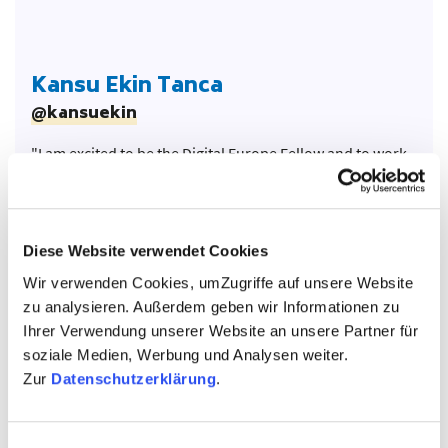
Kansu Ekin Tanca
@kansuekin
"I am excited to be the Digital Europe Fellow and to work
on digital participation as a way to enhance democracy in
the digital world. With this fellowship supported by the
Alfred Herrhausen Gesellschaft and the Schwarzkopf
Foundation, I will dig deeper into the rights-based
Diese Website verwendet Cookies
approach to digital literacies for youth, develop diversity-
Wir verwenden Cookies, umZugriffe auf unsere Website
oriented workshops and turn my insights into action."
zu analysieren. Außerdem geben wir Informationen zu
Ihrer Verwendung unserer Website an unsere Partner für
soziale Medien, Werbung und Analysen weiter.
Zur
Datenschutzerklärung
.