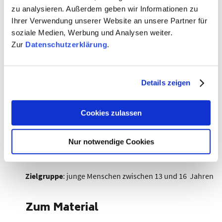
zu analysieren. Außerdem geben wir Informationen zu
Zunächst diskutieren die Teilnehmenden über die
Ihrer Verwendung unserer Website an unsere Partner für
Bedeutung Europas in ihrem täglichen Leben, um dann
soziale Medien, Werbung und Analysen weiter.
eine Geschichte über ein europäisches Emoji zu
Zur
Datenschutzerklärung
.
erfinden. Diese Geschichten dienen später als
Beschreibungen für die Zielgruppe ihrer Kampagne. Die
Social-Media-Kampagne wird dann in 4 Schritten erstellt.
Am Ende reflektieren die Teilnehmenden als Gruppe
Details zeigen
über ihre Kampagnen und tauschen sich darüber aus,
wie sie die Bedeutung Europas in ihrem täglichen Leben
Cookies zulassen
fördern können.
Dauer
: 90 Minuten
Nur notwendige Cookies
Format
: digital & vor Ort
Zielgruppe
: junge Menschen zwischen 13 und 16 Jahren
Zum Material