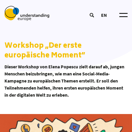
EN
Understanding Europ
Über un
Wirkungslogi
Workshop „Der erste
Trainer*in werde
Mitmache
DOOD-Prozes
europäische Moment”
European Summer Schoo
Netzwer
Kursangebo
Bildun
Coordinators‘ Meeting
Tea
Bildungsmateria
Dieser Workshop von Elena Popescu zielt darauf ab, jungen
Transnational Training
Partner*inne
Aktuelle
Menschen beizubringen, wie man eine Social-Media-
Bildungsansat
Fellowship
Kampagne zu europäischen Themen erstellt. Er soll den
Publikatione
Teilnehmenden helfen, ihren ersten europäischen Moment
Unsere Toolbo
in der digitalen Welt zu erleben.
Glossa